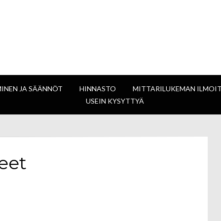
sjärven vesiosuus
MINEN JA SÄÄNNÖT
HINNASTO
MITTARILUKEMAN ILMOI
USEIN KYSYTTYÄ
eet