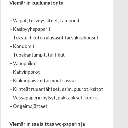
Viemäriin kuulumatonta
– Vaipat, terveyssiteet, tamponit
– Käsipyyhepaperit
– Tekstiilit kuten alusasut tai sukkahousut
– Kondomit
– Tupakantumpit, tulitikut
– Vanupuikot
– Kahvinporot
– Kinkunpaisto- tai muut rasvat
– Kiinteät ruuantähteet, esim. puurot, keitot
– Vessapaperin hylsyt, pakkaukset, kuoret
– Ongelmajätteet
Viemäriin saa laittaa wc-paperin ja