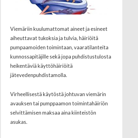
Viemäriin kuulumattomat aineet ja esineet
aiheuttavat tukoksia ja tulvia, häiriöitä
pumpaamoiden toimintaan, vaaratilanteita
kunnossapitäjille sekä jopa puhdistustulosta
heikentäviä käyttöhäiriöitä
jätevedenpuhdistamolla.
Virheellisestä käytöstä johtuvan viemärin
avauksen tai pumppaamon toimintahäiriön
selvittämisen maksaa aina kiinteistön
asukas.