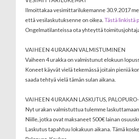
VESIMITTARILUKEMAT
Ilmoittakaa vesimittarilukemanne 30.9.2017 men
että vesilaskutuksenne on oikea.
Tästä linkistä
Ongelmatilanteissa ota yhteyttä toimitusjohtaj
VAIHEEN 4 URAKAN VALMISTUMINEN
Vaiheen 4 urakka on valmistunut elokuun lopuss
Koneet käyvät vielä tekemässä joitain pieniä kor
saada tehtyä vielä tämän sulan aikana.
VAIHEEN 4 URAKAN LASKUTUS, PALOPURO
Nyt urakan valmistuttua tulemme laskuttamaan
Niille, jotka ovat maksaneet 500€ lainan osuusk
Laskutus tapahtuu lokakuun aikana. Tämä koskee v