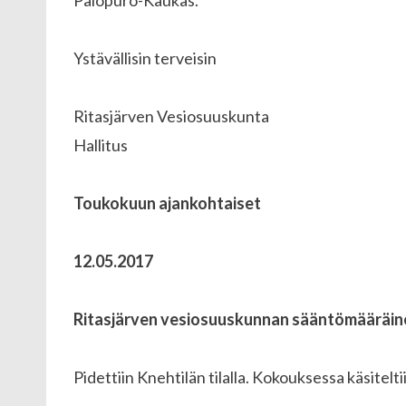
Palopuro-Kaukas.
Ystävällisin terveisin
Ritasjärven Vesiosuuskunta
Hallitus
Toukokuun ajankohtaiset
12.05.2017
Ritasjärven vesiosuuskunnan sääntömääräine
Pidettiin Knehtilän tilalla. Kokouksessa käsitelt