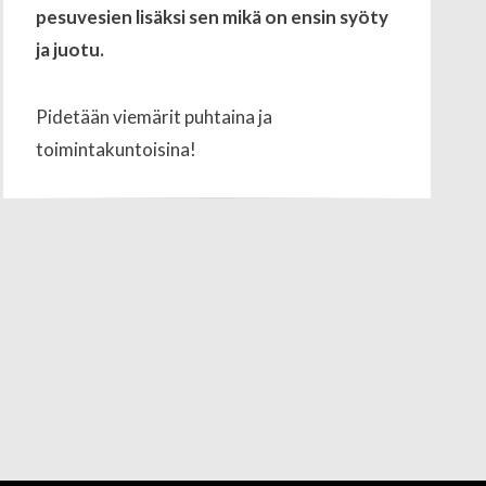
pesuvesien lisäksi sen mikä on ensin syöty
ja juotu.
Pidetään viemärit puhtaina ja
toimintakuntoisina!