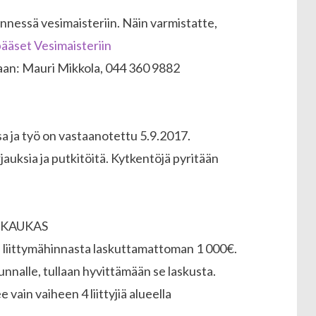
nessä vesimaisteriin. Näin varmistatte,
 pääset Vesimaisteriin
aan: Mauri Mikkola, 044 360 9882
a ja työ on vastaanotettu 5.9.2017.
jauksia ja putkitöitä. Kytkentöjä pyritään
-KAUKAS
 liittymähinnasta laskuttamattoman 1 000€.
unnalle, tullaan hyvittämään se laskusta.
ain vaiheen 4 liittyjiä alueella