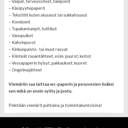
– Vaipat, terveyssiteet, tamponit
– Käsipyyhepaperit
– Tekstiilit kuten alusasut tai sukkahousut
– Kondomit
– Tupakantumpit, tulitikut
– Vanupuikot
– Kahvinporot
– Kinkunpaisto- tai muut rasvat
– Kiinteät ruuantähteet, esim. puurot, keitot
– Vessapaperin hylsyt, pakkaukset, kuoret
– Ongelmajätteet
Viemäriin saa laittaa wc-paperin ja pesuvesien lisäksi
sen mikä on ensin syöty ja juotu.
Pidetään viemärit puhtaina ja toimintakuntoisina!