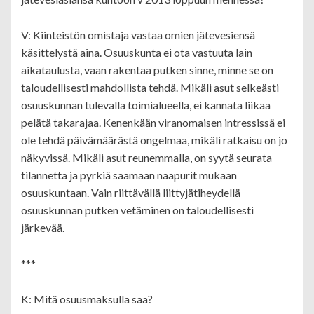
V: Kiinteistön omistaja vastaa omien jätevesiensä
käsittelystä aina. Osuuskunta ei ota vastuuta lain
aikataulusta, vaan rakentaa putken sinne, minne se on
taloudellisesti mahdollista tehdä. Mikäli asut selkeästi
osuuskunnan tulevalla toimialueella, ei kannata liikaa
pelätä takarajaa. Kenenkään viranomaisen intressissä ei
ole tehdä päivämäärästä ongelmaa, mikäli ratkaisu on jo
näkyvissä. Mikäli asut reunemmalla, on syytä seurata
tilannetta ja pyrkiä saamaan naapurit mukaan
osuuskuntaan. Vain riittävällä liittyjätiheydellä
osuuskunnan putken vetäminen on taloudellisesti
järkevää.
***
K: Mitä osuusmaksulla saa?