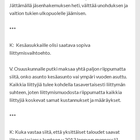
Jättämällä jäsenhakemuksen heti, välttää unohduksen ja
valtion tukien ulkopuolelle jäämisen.
***
K: Kesäasukkaille olisi saatava sopiva
liittymisvaihtoehto.
V. Osuuskunnalle putki maksaa yhtä paljon riippumatta
siitä, onko asunto kesäasunto vai ympäri vuoden asuttu.
Kaikkia liittyjiä tulee kohdella tasavertaisesti liittymän
suhteen, joten liittymismuodosta riippumatta kaikkia
liittyjiä koskevat samat kustannukset ja määräykset.
***
K: Kuka vastaa siitä, että yksittäiset taloudet saavat
jätevesiasiansa kuntoon v 2013 loppuun mennessä?