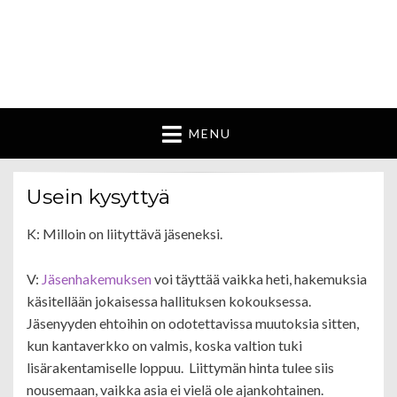
Ritasjärven
vesiosuuskunta
MENU
Usein kysyttyä
K: Milloin on liityttävä jäseneksi.
V:
Jäsenhakemuksen
voi täyttää vaikka heti, hakemuksia
käsitellään jokaisessa hallituksen kokouksessa.
Jäsenyyden ehtoihin on odotettavissa muutoksia sitten,
kun kantaverkko on valmis, koska valtion tuki
lisärakentamiselle loppuu. Liittymän hinta tulee siis
nousemaan, vaikka asia ei vielä ole ajankohtainen.